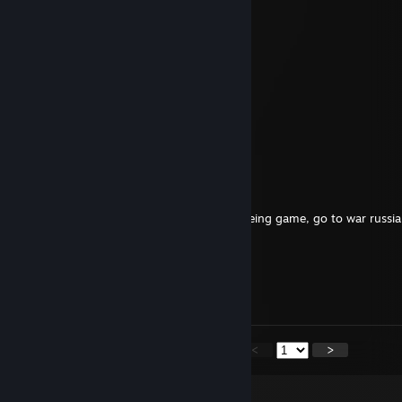
why??
Jan 28 @ 5:10am
сиди дальше с авп на дме идиотище
YAGGER
Jan 20 @ 1:50am
konchennyi igroman !!
Sliwek_jr ⭕⃤
Jan 14 @ 10:48pm
-rep, this bb start cheating after start looseing game, go to war russi
zak2
Jan 10 @ 3:37pm
пошли выебу тебя аимка
<
>