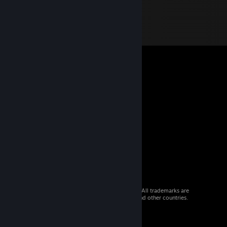
© 2026 Valve Corporation. All rights reserved. All trademarks are
property of their respective owners in the US and other countries.
VAT included in all prices where applicable.
Get Mobile Apps