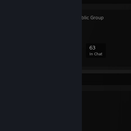
я из дурки
- Public Group
2,020
103
426
63
Members
In-Game
Online
In Chat
h8myself
/:::::::::::／:::::＼:::::，
,:::::::::::/＼:::::::::∨::::‘，
.{::::::::/ ` ､::V:::::::}
.{:::::::{― ､ -‐＼}::::::/
.{:::|:::! 弋ぅ 茫ぅ.!:::/
.}:ハ‘; ｉ }/
\/ 込、 ー .ｲ