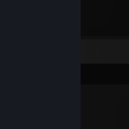
}介 - iﾊ}
／<＾ >v <´ /＾ヽ
_--{ ＼ V У /￣＼
/} ＼ / ￣￣ ＼ / /\
/ } | {O O} / \
Comments
View all
60
comments
76561199752007223
Feb 25 @ 5:43am
. . . . . . . . . ;`. . .`—–'..
. . . . . . . . . .,. . . . . .~ .`- .
. . . . . . . . . ,'. . . . . . . .o. .o__
. . . . . . . . _l. . . . . . . . . . . . . .)
. . . . . . . _. '`~-.. . . . . . . . . .,'