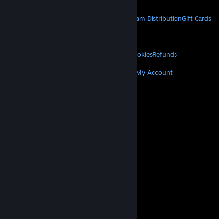
STEAM
About Steam
Steam SSA
Steamworks
Steam Distribution
Gift Cards
VALVE
About Valve
Jobs
Hardware
Recycling
LEGAL
Privacy
Accessibility
Notices & Policies
Cookies
Refunds
MORE
Get Steam
Get Mobile Apps
Get Support
My Account