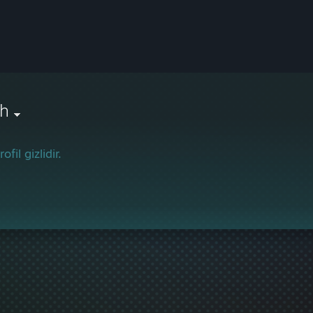
h
ofil gizlidir.