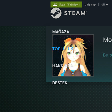
Steam'i Yükleyin
giriş yap
|
dil
MAĞAZA
Mo
TOPLULUK
Bu pr
HAKKINDA
DESTEK