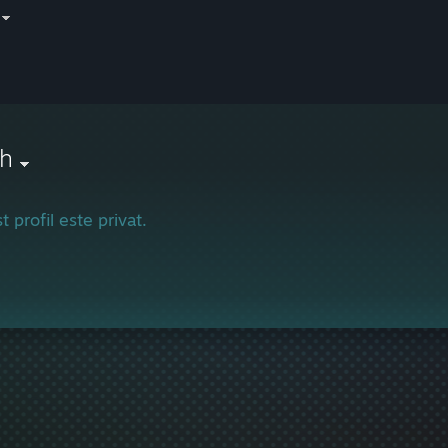
h
t profil este privat.