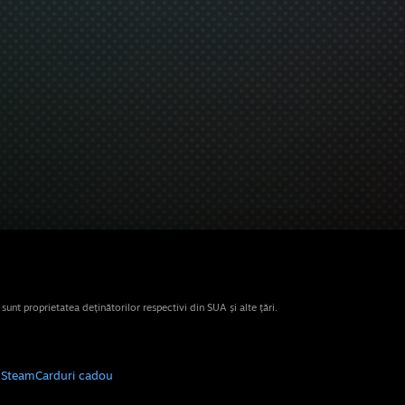
nt proprietatea deținătorilor respectivi din SUA și alte țări.
e Steam
Carduri cadou