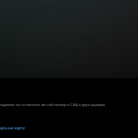
ринадлежат на съответните им собственици в САЩ и други държави.
аръчни карти