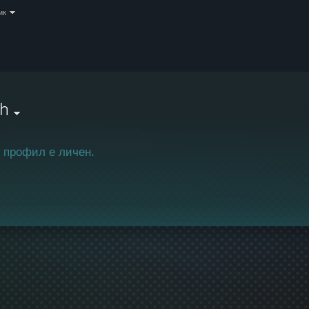
ик
h
 профил е личен.