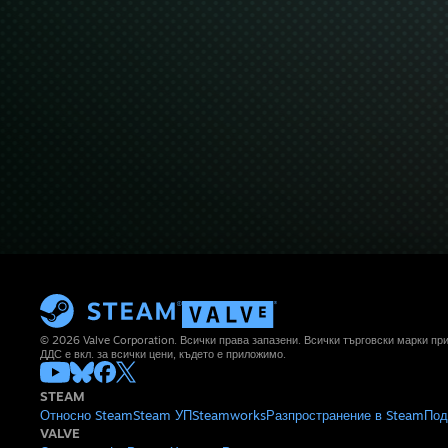
© 2026 Valve Corporation. Всички права запазени. Всички търговски марки п
ДДС е вкл. за всички цени, където е приложимо.
STEAM
Относно Steam
Steam УП
Steamworks
Разпространение в Steam
Под
VALVE