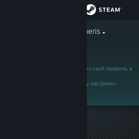
Войти
Магазин
jonathanwagneris
Сообщество
Информация
Этот пользователь ещё не настроил свой профиль в
сообществе Steam.
Поддержка
Если вы знакомы, посоветуйте ему настроить
профиль, чтобы играть вместе!
Изменить язык
Скачать мобильное приложение Steam
Полная версия