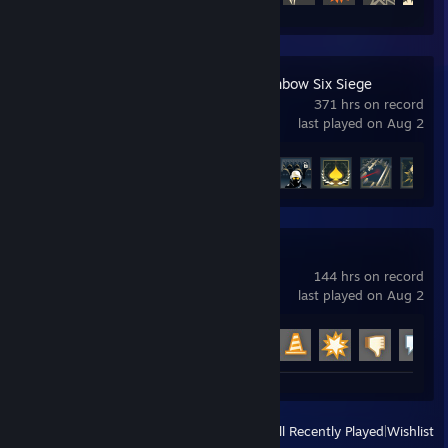
Tom Clancy's Rainbow Six Siege
371 hrs on record
last played on Aug 2
Achievement Progress
46 of 48
Garry's Mod
144 hrs on record
last played on Aug 2
Achievement Progress
15 of 29
View
All Recently Played
|
Wishlist