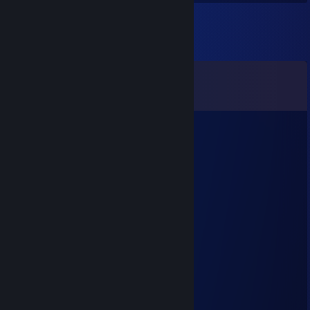
Comments
View all
8
comments
𝒯𝐈𝐑𝐄𝐒𝐈𝐀𝐒
Jan 17 @ 11:42am
░░░░░░░░░░░░░██
░░░░░░░░░░░░█░░█
░░░░░░░░░░░░█░░█
░░░░░░░░░░░█░░░█
░░░░░░░░░░█░░░░█
████████▄▄█░░░░░███████████▄
▓▓▓▓▓▓▓█░░░░░░░░░░░░░░░░░░░█
▓▓▓▓▓▓▓█░░█░░░█▀█░█▀▀░█▀█░░░█
▓▓▓▓▓▓▓█▀▀█▀▀░█▀▄░█▀░░█▀▀░░░█
▓▓▓▓▓▓▓█░░█░░░▀░▀░▀▀▀░▀░░░░█
▓▓▓▓▓▓▓█░░░░░░░░░░░░░░░░░░█
▓▓▓▓▓▓▓█████░░░░░░░░░░░░░█