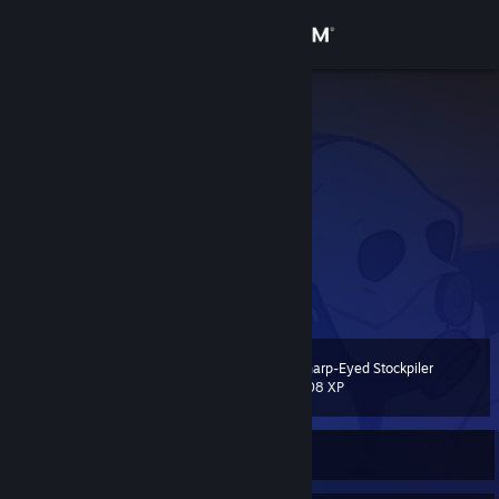
Sign in
Store
Źelony Jesz
Poland
Community
About
13yo young talent
Akcesoria
klawiatura: Onionite v2
Support
myszka: Huzaro Shot 3.0
View more info
słuchawki: Steel series ARCTIS NOVA 3 (przewodowe)
mikrofon: Elgato wave 3 mk.2
Change language
Sharp-Eyed Stockpiler
Level
8
208 XP
Get the Steam Mobile App
View desktop website
Currently Offline