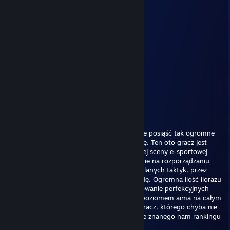
███████▀░░░░▀▀███████████
★𝑨𝒅𝒓𝒊𝑸★
Jan 7 @ 10:13am
+rep git
Milosz3000
Nov 28, 2025 @ 2:51pm
+rep young talent
76561198447886496
Apr 13, 2025 @ 5:14am
Nigdy nie sądziłem, że zwykły człowiek może posiąść tak ogromne
umiejętności gamingowe, jednak myliłem się. Ten oto gracz jest
potencjalnym zagrożeniem graczy ze sławnej sceny e-sportowej
Counter Strike. Jego umysł opiera się głównie na rozporządzaniu
świetnych, genialnych oraz bardzo przemyślanych taktyk, przez
które przeciwnicy łapią się za głowy co rundę. Ogromna ilość ilorazu
inteligencji pozwoliła mu również na wykreowanie perfekcyjnych
ruchów myszką, co wiąże się z najlepszym poziomem aima na całym
świecie. Stwierdzam, iż wyżej wymieniony gracz, którego chyba nie
muszę nikomu przedstawiać dąży do dobrze znanego nam rankingu
hltv top1 graczy na całym świecie