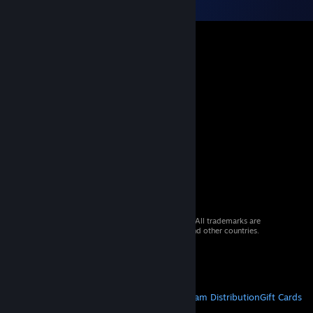
© 2026 Valve Corporation. All rights reserved. All trademarks are
property of their respective owners in the US and other countries.
VAT included in all prices where applicable.
Get Mobile Apps
STEAM
About Steam
Steam SSA
Steamworks
Steam Distribution
Gift Cards
VALVE