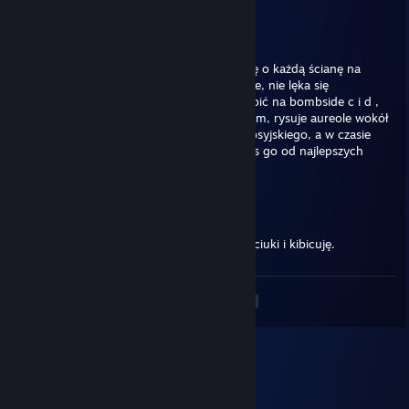
76561198447886496
Mar 30, 2025 @ 12:09pm
+rep Gracz gra profesjonalnie, umie obić się o każdą ścianę na
mapie, trzyma celownik gotowy zabić ziemie, nie lęka się
terrorystów, chętnie plantuje pakę, umie wbić na bombside c i d ,
robi także zaawansowane bannyhopy bokiem, rysuje aureole wokół
głowy przeciwnika. Zakończył też szkole j.rosyjskiego, a w czasie
pobytu w Новый Уренгой uczył się grać w cs go od najlepszych
graczy na świecie.
UROLOG | Toxic CS
Mar 9, 2025 @ 1:38pm
+rep Nadzieja polskiej sceny CS, trzymam kciuki i kibicuję.
<
>