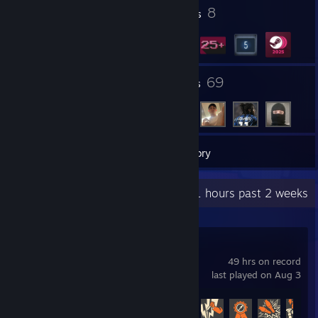
4
8
Profile Awards
Badges
4
69
Groups
Friends
29
Games
Inventory
Recent Activity
29.1 hours past 2 weeks
Team Fortress 2
49 hrs on record
last played on Aug 3
Achievement Progress
81 of 520