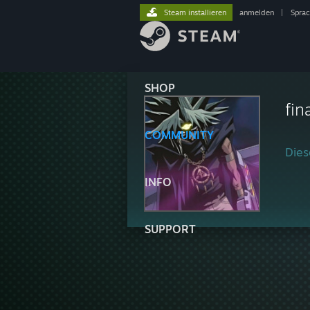
Steam installieren
anmelden
|
Spra
SHOP
fin
COMMUNITY
Diese
INFO
SUPPORT