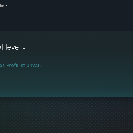
che
al level
s Profil ist privat.