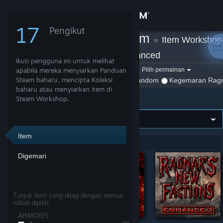
Sign in
17
Pengikut
Ragnar Random
»
Item Workshop
Gedung
»
Conan Exiles Enhanced
Ikuti pengguna ini untuk melihat
Komuniti
Tapis mengikut permainan:
apabila mereka menyiarkan Panduan
Pilih permainan
Steam baharu, mencipta Koleksi
Tunjuk:
Oleh Ragnar Random
Kegemaran Rag
baharu atau menyiarkan item di
Conan Exiles Enhanced
Tentang
Steam Workshop.
Sokongan
Item
Menunjukkan 1-8 daripada 8 entri
Ubah bahasa
Digemari
Dapatkan Steam Mobile App
Lihat laman web desktop
Tunjuk item yang ditag dengan semua
istilah dipilih:
ARMORS