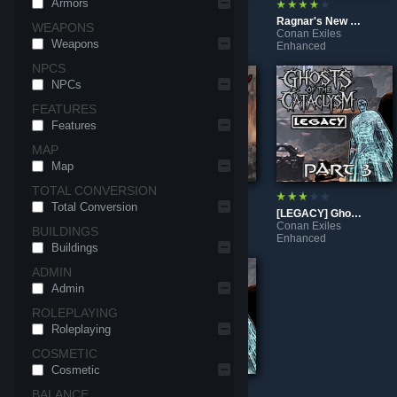
Armors
3001 Ways to Die PvE Server Content [ENHANCED]
NoWayToLive_ServerMod
Ragnar's New Factions [ENHANCED]
WEAPONS
Conan Exiles
Conan Exiles
Conan Exiles
Weapons
Enhanced
Enhanced
Enhanced
NPCS
NPCs
FEATURES
Features
MAP
Map
TOTAL CONVERSION
Total Conversion
[LEGACY] GotC Music Killer
[LEGACY] Ragnar's New Factions
[LEGACY] Ghosts of the Cataclysm - Part 3
Conan Exiles
Conan Exiles
Conan Exiles
BUILDINGS
Enhanced
Enhanced
Enhanced
Buildings
ADMIN
Admin
ROLEPLAYING
Roleplaying
COSMETIC
Cosmetic
BALANCE