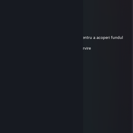
Ouă: 2-4 bucăți
Făină: 250-350 g (1-1.25 cani)
Griș: 1 lingură (50 g)
Zahăr vanilat: 5-6 pliculețe (40-48 g)
Bicarbonat de sodiu: 1 linguriță (5 g)
Coajă rasă de lămâie: 1 linguriță (5 g)
Sare: Un praf (cât apucați cu 2 degete)
Ulei pentru prăjire: În cantitate suficientă pentru a acoperi fundul
tăvii
Smântână: În cantitate suficientă pentru servire
Dulceață: În cantitate suficientă pentru servire
Bol de amestecat
sebzZ-
Aug 24, 2025 @ 8:43am
♿
<⭕ DuCaT ⭕>
Jul 20, 2025 @ 12:11pm
cheater aim and wh
gixpy
Jun 14, 2025 @ 10:11am
⠀⠀⠀⠀⠀⠀⠀⠀⠀⢀⣠⣤⣶⣶⣶⣶⣶⣤⣄⡀⠀⠀⠀⠀⠀⠀
⠀⠀⠀⠀⠀⠀⣠⣴⣾⣿⣿⣿⣿⣿⣿⣿⣿⣿⣿⣿⣿⣶⣄⡀⠀⠀⠀⠀⠀