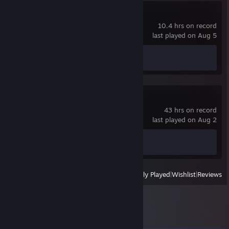
Call of Duty®
10.4 hrs on record
last played on Aug 5
Achievement Progress
0 of 157
Spacewar
43 hrs on record
last played on Aug 2
Achievement Progress
0 of 5
View
All Recently Played
|
Wishlist
|
Reviews