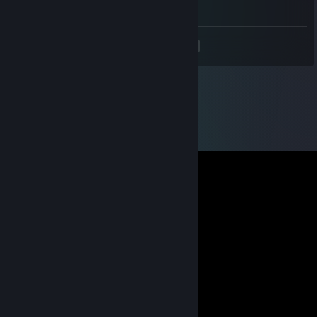
⠄⠄⠄⠄⠄⠄⠄⣿⡟⣷⠄⠹⣿⣿⣿⡿⠁⠄⠄⠄⠄⠄⠄⠄⠄\
<
>