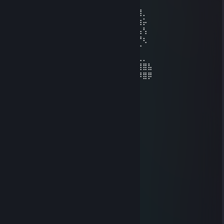
⠀⠀⠀⣠⣴⣴⣿⣿⣿⣿⣿⣿⣿⣿⣿⣿⣿⣿⣿⣿⣿⣿⣿⣮⣵⣄⠀⠀⠀
⠀⠀⢾⣻⣿⢿⣿⣿⣿⣿⣿⣿⣿⣿⣿⣿⣿⣿⣿⣿⣿⣿⣿⣿⢿⣿⣿⡀⠀
⠀⠸⣽⣻⠃⣿⡿⠋⣉⠛⣿⣿⣿⣿⣿⣿⣿⣿⣏⡟⠉⡉⢻⣿⡌⣿⣳⡥⠀
⠀⢜⣳⡟⢸⣿⣷⣄⣠⣴⣿⣿⣿⣿⣿⣿⣿⣿⣿⣧⣤⣠⣼⣿⣇⢸⢧⢣⠀
⠀⠨⢳⠇⣸⣿⣿⢿⣿⣿⣿⣿⡿⠿⠿⠿⢿⣿⣿⣿⣿⣿⣿⣿⣿⠀⡟⢆⠀
⠀⠀⠈⠀⣾⣿⣿⣼⣿⣿⣿⣿⡀⠀⠀⠀⠀⣿⣿⣿⣿⣿⣽⣿⣿⠐⠈⠀⠀
⠀⢀⣀⣼⣷⣭⣛⣯⡝⠿⢿⣛⣋⣤⣤⣀⣉⣛⣻⡿⢟⣵⣟⣯⣶⣿⣄⡀⠀
⣴⣿⣿⣿⣿⣿⣿⣿⣿⣿⣷⣶⣶⣶⣾⣶⣶⣴⣾⣿⣿⣿⣿⣿⣿⢿⣿⣿⣧
⣿⣿⣿⠿⢿⣿⣿⣿⣿⣿⣿⣿⣿⣿⣿⣿⣿⣿⣿⣿⣿⣿⣿⣿⣿⠿⠿⣿⡿
gixpy
Jun 14, 2025 @ 2:17am
⣿⣿⣿⣿⣿⠟⠋⠄⠄⠄⠄⠄⠄⠄⢁⠈⢻⢿⣿⣿⣿⣿⣿⣿⣿
⣿⣿⣿⣿⣿⠃⠄⠄⠄⠄⠄⠄⠄⠄⠄⠄⠄⠈⡀⠭⢿⣿⣿⣿⣿
⣿⣿⣿⣿⡟⠄⢀⣾⣿⣿⣿⣷⣶⣿⣷⣶⣶⡆⠄⠄⠄⣿⣿⣿⣿
⣿⣿⣿⣿⡇⢀⣼⣿⣿⣿⣿⣿⣿⣿⣿⣿⣿⣧⠄⠄⢸⣿⣿⣿⣿
⣿⣿⣿⣿⣇⣼⣿⣿⠿⠶⠙⣿⡟⠡⣴⣿⣽⣿⣧⠄⢸⣿⣿⣿⣿
⣿⣿⣿⣿⣿⣾⣿⣿⣟⣭⣾⣿⣷⣶⣶⣴⣶⣿⣿⢄⣿⣿⣿⣿⣿
⣿⣿⣿⣿⣿⣿⣿⣿⡟⣩⣿⣿⣿⡏⢻⣿⣿⣿⣿⣿⣿⣿⣿⣿⣿
⣿⣿⣿⣿⣿⣿⣹⡋⠘⠷⣦⣀⣠⡶⠁⠈⠁⠄⣿⣿⣿⣿⣿⣿⣿
⣿⣿⣿⣿⣿⣿⣍⠃⣴⣶⡔⠒⠄⣠⢀⠄⠄⠄⡨⣿⣿⣿⣿⣿⣿
⣿⣿⣿⣿⣿⣿⣿⣦⡘⠿⣷⣿⠿⠟⠃⠄⠄⣠⡇⠈⠻⣿⣿⣿⣿
⣿⣿⣿⣿⡿⠟⠋⢁⣷⣠⠄⠄⠄⠄⣀⣠⣾⡟⠄⠄⠄⠄⠉⠙⠻
⡿⠟⠋⠁⠄⠄⠄⢸⣿⣿⡯⢓⣴⣾⣿⣿⡟⠄⠄⠄⠄⠄⠄⠄⠄