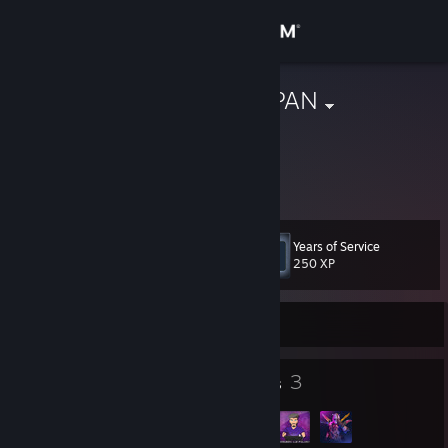
Sign in
Store
SKELETE | JUPAN
Community
About
Years of Service
Level
Support
7
250 XP
Change language
Currently Offline
Get the Steam Mobile App
7
3
Badges
Groups
View desktop website