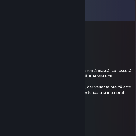
Comments
View all
13
comments
tragixc ♰
Mar 15 @ 7:52am
- rep codat pana in gat, invata sa joci si tu
gixpy
Nov 27, 2025 @ 11:21am
Papanasii pufosi sunt o dulciură tradițională românească, cunoscută
pentru consistența lor moale, aromă plăcută și servirea cu
smântână și dulceață.
Aceștia pot fi preparați prin prăjire sau fiert, dar varianta prăjită este
cea mai populară pentru textura crocantă exterioară și interiorul
pufoas.
Prep Time: 15-30 minute
Cook Time: 30-45 minute
Servings: 4-8
Temperature: Foc mediu pentru prăjire
Brânză de vaci: 400-600 g (14-21 oz)