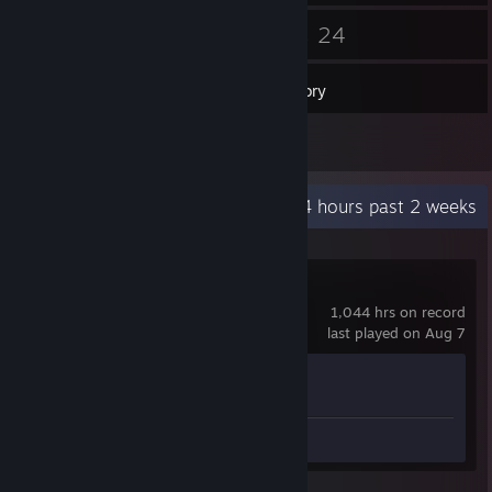
47
24
Friends
Games
Inventory
1
Reviews
Recent Activity
58.4 hours past 2 weeks
Counter-Strike 2
1,044 hrs on record
last played on Aug 7
Achievement Progress
1 of 1
Review 1