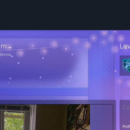
um
Le
stonia
Cu
Pro