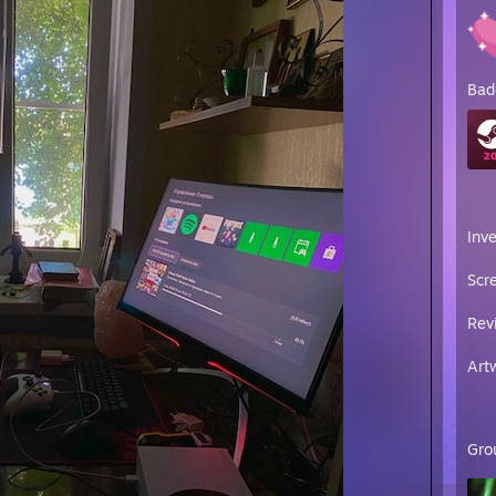
Bad
Inv
Scr
Rev
Art
Gro