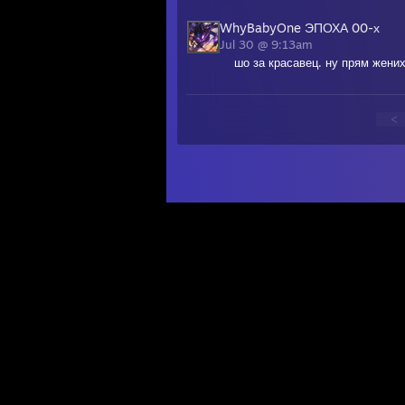
WhyBabyOne ЭПОХА 00-х
Jul 30 @ 9:13am
шо за красавец. ну прям жени
<