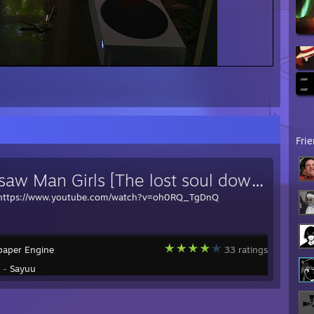
Fri
Chainsaw Man Girls [The lost soul down X Lost soul - NBSPLV]
https://www.youtube.com/watch?v=oh0RQ_TgDnQ
paper Engine
33 ratings
y -
Sayuu