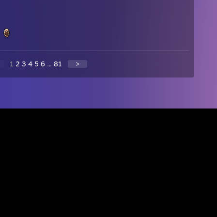
х
1
2
3
4
5
6
...
81
>