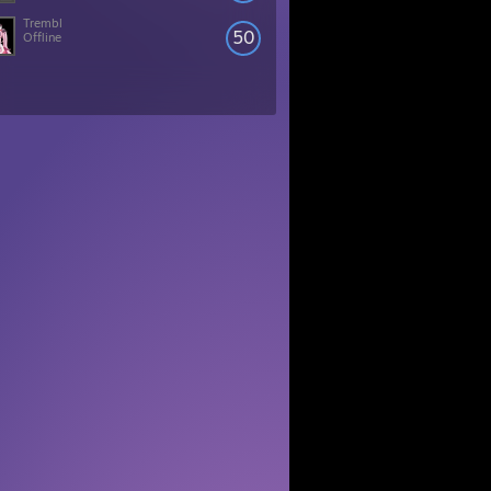
Trembl
50
Offline