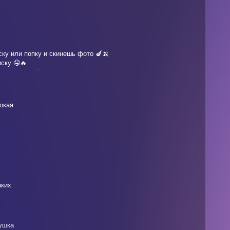
ску или попку и скинешь фото 🍆🍌
ску 🤤🔥
стью голой 🔞
окая
аких
вушка