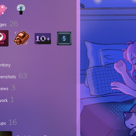
26
ges
entory
63
eenshots
3
iews
1
work
16
ups