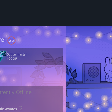
vel
26
Outrun master
400 XP
rrently Offline
2
file Awards