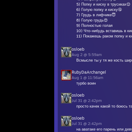
5) Попку и киску в трусиках😌
6) Голую попку и киску🤤
7) Грудь в лифчике😇
8) Голую грудь😍
9) Полностью голая
10) Что-нибудь вставишь в ки
11) Покажешь раком попку и ки
12) Фото в полный рост полно
osloeb
Aug 2 @ 5:59am
Всмысле ты у тя же кость шир
RubyDaArchangel
Aug 1 @ 11:56am
турбо воин
osloeb
Jul 31 @ 2:42pm
просто качек какой то боюсь т
osloeb
Jul 31 @ 2:42pm
на аватаке его парень или де