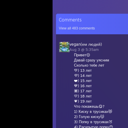
Comments
View all
483
comments
vegan(ем людей)
Aug 3 @ 5:35am
Привет😌
Давай сразу уясним
Сколько тебе лет
💚) 13 лет
💜) 14 лет
❤️) 15 лет
💙) 16 лет
💟) 17 лет
💛) 18 лет
💗) 19 лет
Что покажешь😋?
1) Киску в трусиках😻
2) Голую киску😽
3) Попку в трусиках🍑
4) Раскрытую попку😯