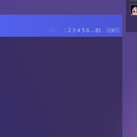
<
1
2
3
4
5
6
...
81
>