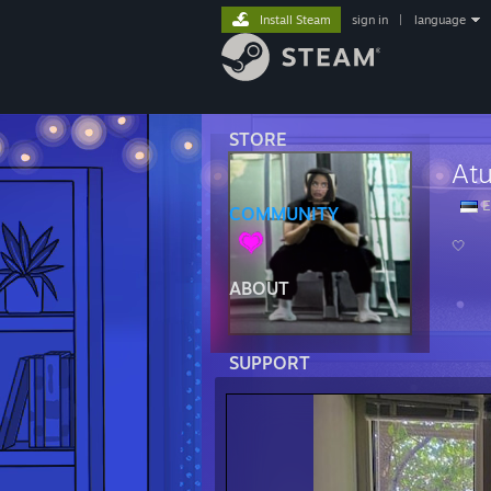
Install Steam
sign in
|
language
STORE
At
E
COMMUNITY
🤍
ABOUT
SUPPORT