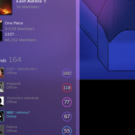
𝙀𝙖𝙨𝙩 𝘼𝙪𝙧𝙤𝙧𝙖 🎐
14 Members
One Piece
9,039 Members
1337 .
66,152 Members
164
ends
Z10Y | ЭПОХА 00-х
160
Offline
Ahegavik
118
Offline
.fromoldcs slamdunk
77
Offline
𝐌𝐄𝐅 | n4mmy?
67
Online
Рибоза
55
Offline