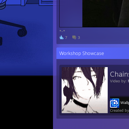
*-*
7
3
Workshop Showcase
Video by:
Wall
Created b