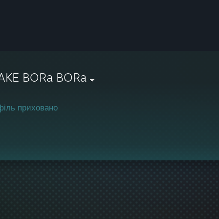
AKE BORa BORa
філь приховано