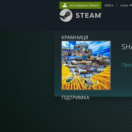
Інсталювати Steam
Увійти
|
мова
КРАМНИЦЯ
SH
СПІЛЬНОТА
Про
ІНФОРМАЦІЯ
ПІДТРИМКА