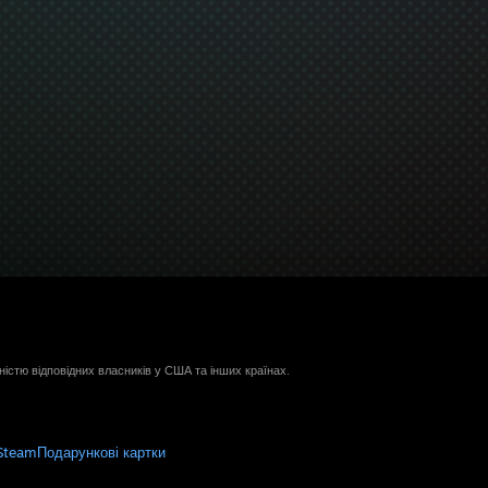
ністю відповідних власників у США та інших країнах.
Steam
Подарункові картки