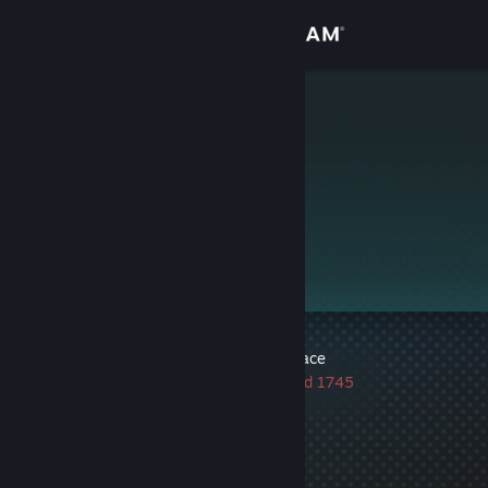
Přihlásit se
Obchod
L1nberg
Komunita
Informace
Podpora
Změnit jazyk
1 ban ochrany VAC
|
Informace
Mobilní aplikace služby Steam
Poslední ban byl uvalen před 1745
dny
Desktopová verze stránky