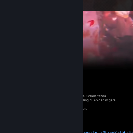
© 2026 Valve Corporation. Hak cipta terpelihara. Semua tanda
dagangan adalah hak milik pemilik masing-masing di AS dan negara-
negara lain.
VAT termasuk dalam semua harga jika berkenaan.
Dapatkan Apl Mudah Alih
STEAM
Tentang Steam
Steam SSA
Steamworks
Pengedaran Steam
Kad Hadia