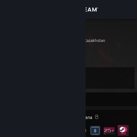
Sign in
Gedung
X1ro_016
Almaty, Almaty City, Kazakhstan
Komuniti
Tentang
Tahap
Sokongan
10
Ubah bahasa
Sedang Luar Talian
Dapatkan Steam Mobile App
1
8
Anugerah Profil
Lencana
Lihat laman web desktop