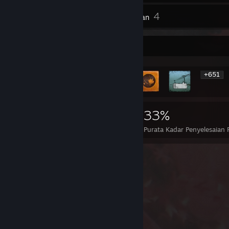
4
Inventori
Ulasan
Pameran Pencapaian Paling Unik
+651
657
2
33%
Pencapaian
Permainan Sempurna
Purata Kadar Penyelesaian