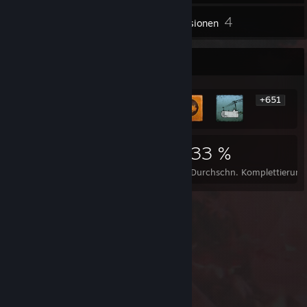
4
Inventar
Rezensionen
Seltenste Errungenschaften
+651
657
2
33 %
Errungenschaften
Perfekte Spiele
Durchschn. Komplettierung