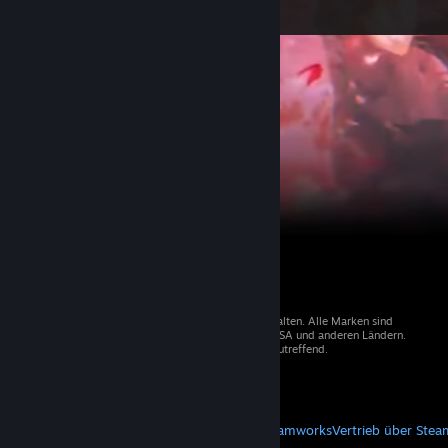
© 2026 Valve Corporation. Alle Rechte vorbehalten. Alle Marken sind
Eigentum der entsprechenden Besitzer in den USA und anderen Ländern.
Mehrwertsteuer in allen Preisen enthalten, wo zutreffend.
Steam-Mobile-App
STEAM
Über Steam
Steam-Nutzungsvertrag
Steamworks
Vertrieb über Stea