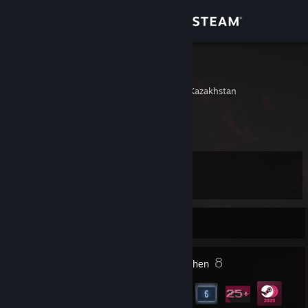
Anmelden
Shop
X1ro_016
Almaty, Almaty City, Kazakhstan
Community
Info
Level
Support
10
Sprache ändern
Zurzeit offline
Steam-Mobile-App herunterladen
1
8
Profilpreise
Abzeichen
Desktopversion anzeigen