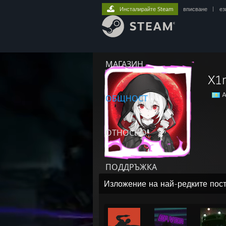
Инсталирайте Steam
вписване
|
ез
МАГАЗИН
X1
A
ОБЩНОСТ
ОТНОСНО
ПОДДРЪЖКА
Изложение на най-редките пос