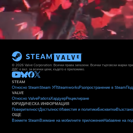
© 2026 Valve Corporation. Всички права запазени. Всички търговски марки п
ДДС е вкл. за всички цени, където е приложимо.
STEAM
Относно Steam
Steam УП
Steamworks
Разпространение в Steam
Под
VALVE
Относно Valve
Работа
Хардуер
Рециклиране
ЮРИДИЧЕСКА ИНФОРМАЦИЯ
Поверителност
Достъпност
Известия и политики
Бисквитки
Възстано
ОЩЕ
Вземете Steam
Вземане на мобилните приложения
Набавяне на по