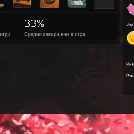
33%
Зна
игри
Средно завършени в игра
Инв
Рец