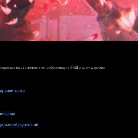
ринадлежат на съответните им собственици в САЩ и други държави.
аръчни карти
вявания
ддръжка
Акаунтът ми