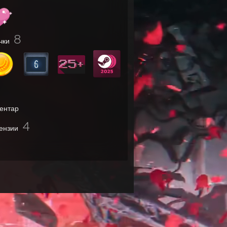
8
чки
ентар
4
ензии