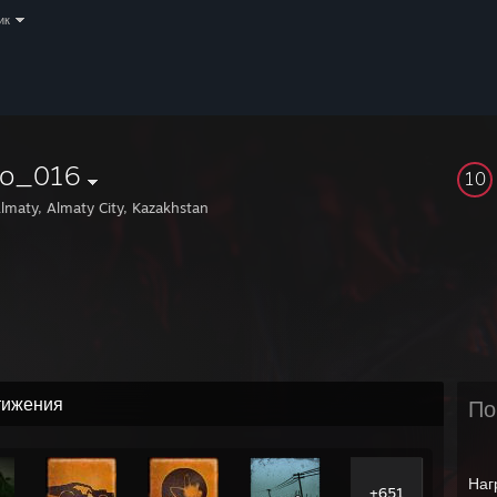
ик
ro_016
10
lmaty, Almaty City, Kazakhstan
тижения
По
Наг
+651