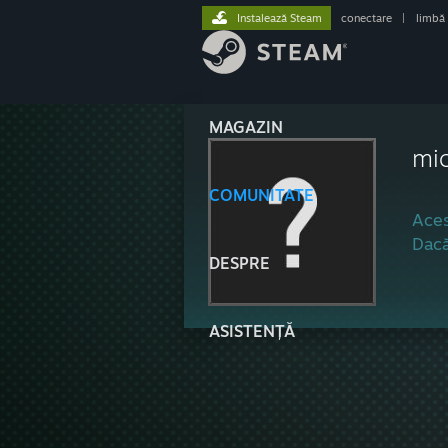
Instalează Steam
conectare
|
limbă
MAGAZIN
mi
COMUNITATE
Aces
Dacă
DESPRE
ASISTENȚĂ