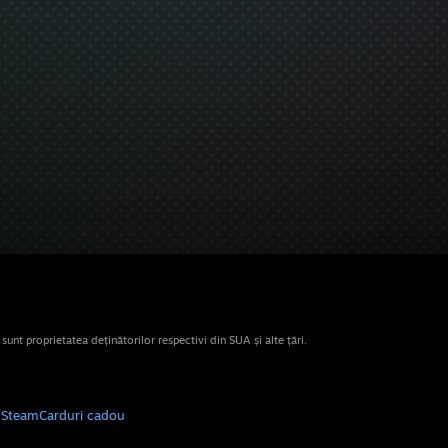
nt proprietatea deținătorilor respectivi din SUA și alte țări.
e Steam
Carduri cadou