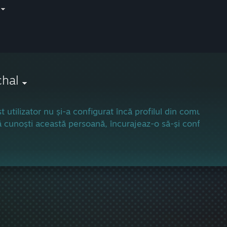
chal
t utilizator nu și-a configurat încă profilul din comunitat
 cunoști această persoană, încurajeaz-o să-și configureze 