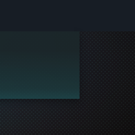
ea Steam.
un profil și să se alăture comunității!