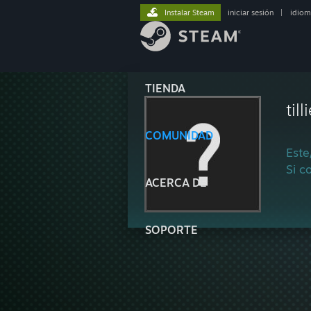
Instalar Steam
iniciar sesión
|
idiom
TIENDA
til
COMUNIDAD
Este
Si c
ACERCA DE
SOPORTE