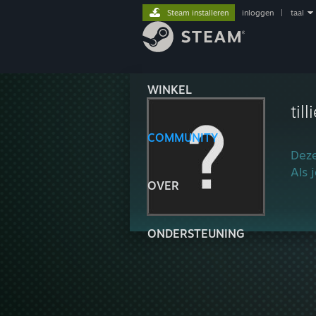
Steam installeren
inloggen
|
taal
WINKEL
til
COMMUNITY
Deze
Als 
OVER
ONDERSTEUNING