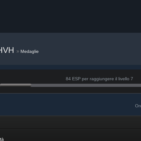
 HVH
»
Medaglie
84 ESP per raggiungere il livello 7
Or
tà