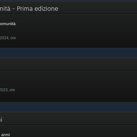
nità - Prima edizione
Comunità
 2024, ore
2023, ore
rmi
e armi