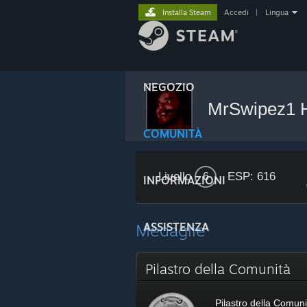
Installa Steam
Accedi
|
Lingua
NEGOZIO
MrSwipez1
COMUNITÀ
Livello
ESP: 616
6
INFORMAZIONI
Medaglie
ASSISTENZA
Pilastro della Comunità
Pilastro della Comuni