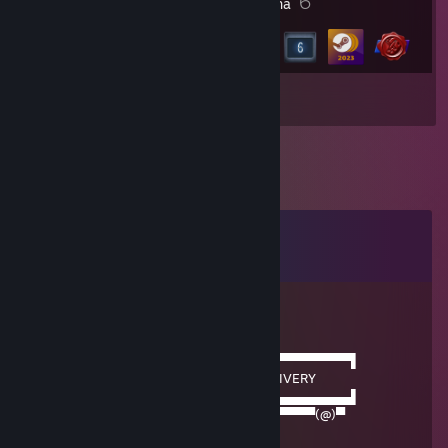
1
6
Anugerah Profil
Lencana
Inventori
Komen
Lihat semua
7
komen
Pawpsicle #LickTF2
13 Jan, 2025 @ 12:32pm
──────▄▌▐▀▀▀▀▀▀▀▀▀▀▀▀▀▀▀▀▀▀▀▀▀▀▀▀▀▀▀▌
───▄▄██▌█ BEEP BEEP GAME BAN DELIVERY
███████▌█▄▄▄▄▄▄▄▄▄▄▄▄▄▄▄▄▄▄▄▄▄▄▄▄▄▄▄▌
▀(@)▀▀▀▀▀▀▀(@)(@)▀▀▀▀▀▀▀▀▀▀▀▀▀▀▀▀▀(@)▀