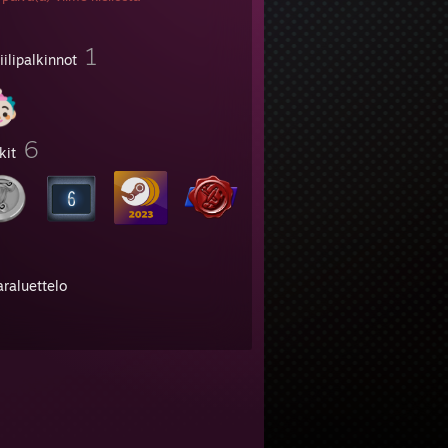
1
iilipalkinnot
6
kit
araluettelo