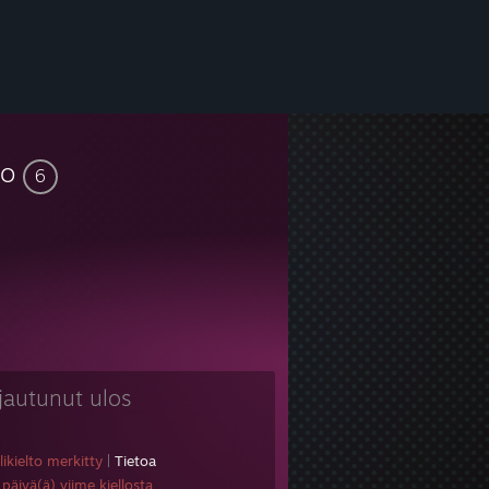
so
6
rjautunut ulos
likielto merkitty
|
Tietoa
päivä(ä) viime kiellosta