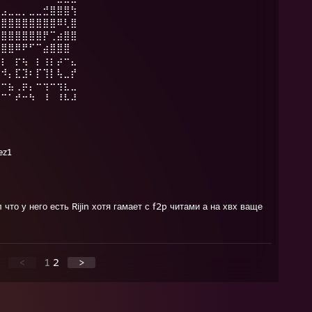
⣴⣠⣀⣀⡀⣀⣀⣚⣿⣿⣿⢳
⣿⣿⣿⣿⣿⣿⣿⣿⣿⠿⢇⣿
⣿⣿⣿⣿⣿⣿⣿⡟⢉⣴⣿⣿
⣷⣿⣿⠿⠟⠋⠉⣴⣿⣿⣿
⢰⡆⠀⡖⢦⠀⡆⢰⡆⡴⠒⣄
⠗⠺⡄⣏⣹⠆⡏⢹⡇⢧⣀⡞
⢰⠒⣦⢀⡶⡄⠒⢲⠒⢲⣆⣀
⠸⠉⠁⠞⠒⠳⠀⠸⠀⠸⠧⠼
ez1
 что у него есть Rijin хотя гамает с f2p читами а на хвх ваще
<
1
2
>