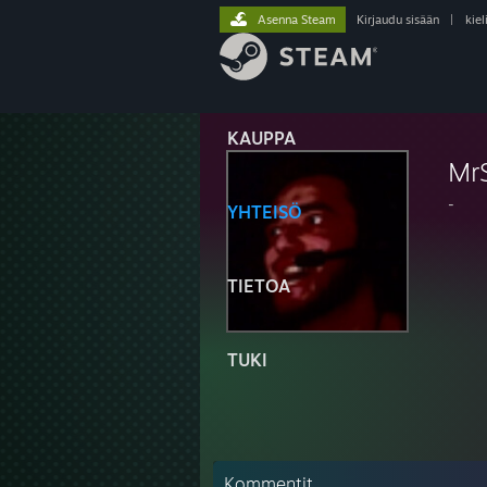
Asenna Steam
Kirjaudu sisään
|
kiel
KAUPPA
Mr
-
YHTEISÖ
TIETOA
TUKI
Kommentit