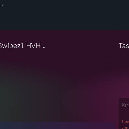
i
Swipez1 HVH
Ta
Ki
1 pe
736 