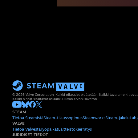
© 2026 Valve Corporation. Kaikki oikeudet pidätetään. Kaikki tavaramerkit ovat
Kaikki hinnat sisältävät asiaankuuluvan arvonlisäveron.
STEAM
Tietoa Steamistä
Steam-tilaussopimus
Steamworks
Steam-jakelu
Lahj
VALVE
Tietoa Valvesta
Työpaikat
Laitteisto
Kierrätys
JURIDISET TIEDOT