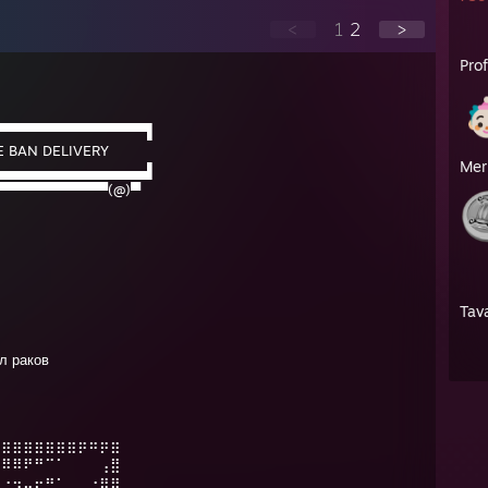
<
1
2
>
Prof
▀▀▀▀▀▀▀▀▀▀▀▀▀▀▀▌
 BAN DELIVERY
Mer
▄▄▄▄▄▄▄▄▄▄▄▄▄▄▄▌
▀▀▀▀▀▀▀▀▀▀▀▀(@)▀
Tav
л раков
⣶⣶⣶⣶⣶⣶⣶⣶⡶⠶⡶⣶
⠿⠿⠿⠟⠛⠉⠁⠀⠀⠀⢠⣿
⠀⠐⠲⠤⠖⠛⠁⠀⠀⣐⣿⣿