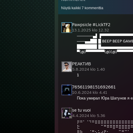
Näytä kaikki
7
kommenttia
Pawpsicle #LickTF2
13.1.2025 klo 12.32
──────▄▌▐▀▀▀▀▀▀▀▀▀▀▀▀
───▄▄██▌█ BEEP BEEP GAME
███████▌█▄▄▄▄▄▄▄▄▄▄▄▄
▀(@)▀▀▀▀▀▀▀(@)(@)▀▀▀▀▀
РЕАКТИВ
5.8.2024 klo 1.40
1
76561198151692661
10.6.2024 klo 4.41
Пока умирал Юра Шатунов я е
se tu vuoi
4.4.2024 klo 5.36
⡶⠶⠂⠐⠲⠶⣶⣶⣶⣶⣶⣶⣶⣶⣶⣶⣶⣶
⣗⠀⠀⠀⠀⠀⠀⠀⠉⠛⠿⠿⣿⠿⣿⣿⣿⣿
⣿⣷⣀⠀⠈⠛⠢⠥⠴⠟⠂⠀⠀⠀⠉⣛⠉⠁