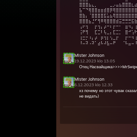
⣿⣿⣿⣦⣄⡀⠀⠀⠀⠀⣀⡠⣤⣦⣿⣿⣿⣆
⣧⠉⠙⢿⣿⣿⣶⣶⣾⣿⡿⢿⣿⣿⣿⣿⣿⣿
⣿⣷⡄⠈⣿⣿⣿⣿⣯⣥⣦⢿⣿⣿⣿⣿⣿⣿
⣿⣿⣿⣦⣘⠋⢻⠿⢿⣿⣿⣿⣾⣭⣛⣛⣛⣯
⢠⠖⢲⠀⠀⡖⢲⡄⡴⠒⠆⡖⠒⠂⠀⣶⠲⡄
⢨⠟⢻⠀⠀⣏⣉⠇⢧⣀⡄⣏⣉⡁⠀⣿⠚⢡
⢰⣒⡒⠰⡄⡴⠀⡶⢲⡆⢢⣀⡖⠀⠀⡖⠒⠲
⠸⠤⠽⠠⠽⠁⣴⠧⠼⣧⠤⠟⠀⠀⠈⠧⣤⠤
MIster Johnson
19.12.2023 klo 13.05
Отец Насвайщика>>>>MrSwip
MIster Johnson
6.12.2023 klo 12.33
хз почему но этот чувак сказал
не видать)