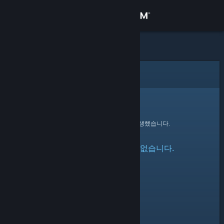
로그인
상점
커뮤니티
오류
정보
죄송합니다!
요청을 처리하는 동안 오류가 발생했습니다.
지원
지정한 프로필을 찾을 수 없습니다.
언어 변경
Steam 모바일 앱 다운로드
PC 웹사이트 보기