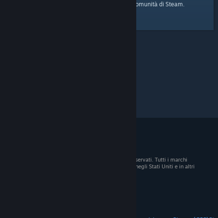
pagina iniziale
Ecco il link alla
della Comunità di Steam.
© 2026 Valve Corporation. Tutti i diritti sono riservati. Tutti i marchi
registrati appartengono ai rispettivi proprietari negli Stati Uniti e in altri
Paesi.
Tutti i prezzi sono IVA inclusa, dove applicabile.
Scarica le app mobili
STEAM