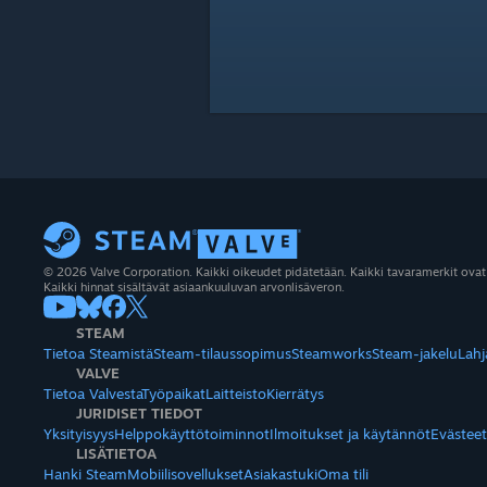
© 2026 Valve Corporation. Kaikki oikeudet pidätetään. Kaikki tavaramerkit ovat
Kaikki hinnat sisältävät asiaankuuluvan arvonlisäveron.
STEAM
Tietoa Steamistä
Steam-tilaussopimus
Steamworks
Steam-jakelu
Lahj
VALVE
Tietoa Valvesta
Työpaikat
Laitteisto
Kierrätys
JURIDISET TIEDOT
Yksityisyys
Helppokäyttötoiminnot
Ilmoitukset ja käytännöt
Evästeet
LISÄTIETOA
Hanki Steam
Mobiilisovellukset
Asiakastuki
Oma tili