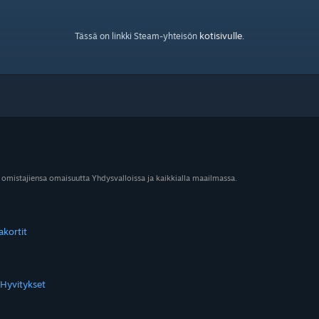
kotisivulle
Tässä on linkki Steam-yhteisön
.
 omistajiensa omaisuutta Yhdysvalloissa ja kaikkialla maailmassa.
akortit
Hyvitykset