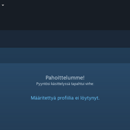
i
Pahoittelumme!
Pyyntösi käsittelyssä tapahtui virhe:
Määritettyä profiilia ei löytynyt.