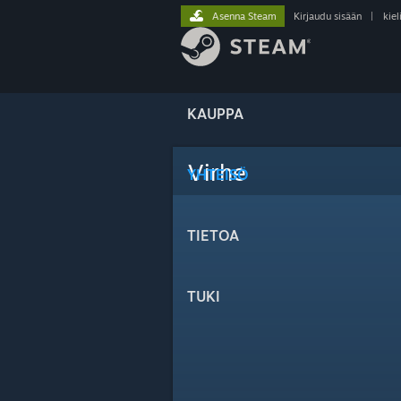
Asenna Steam
Kirjaudu sisään
|
kiel
KAUPPA
Virhe
YHTEISÖ
TIETOA
TUKI