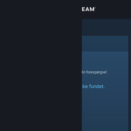
Log på
Butik
Fællesskab
Fejl
Om
Beklager!
Der skete en fejl ved behandling af din forespørgsel:
Support
Den angivne profil blev ikke fundet.
Skift sprog
Hent Steam-mobilappen
Vis desktop-webside