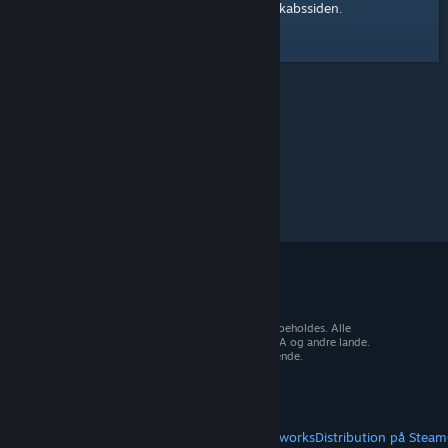
Steam-fællesskabssiden
Her er et link til
.
© 2026 Valve Corporation. Alle rettigheder forbeholdes. Alle
varemærker tilhører deres respektive ejere i USA og andre lande.
Moms inkluderet i alle priser, hvor det er gældende.
Hent mobilapps
STEAM
Om Steam
Steam-abonnentaftale
Steamworks
Distribution på Steam