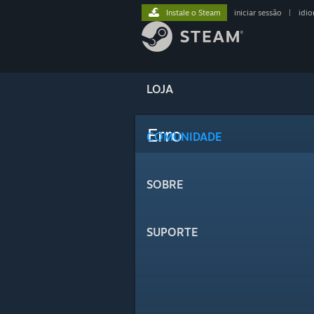
Instale o Steam
iniciar sessão
|
idi
LOJA
Erro
COMUNIDADE
SOBRE
SUPORTE