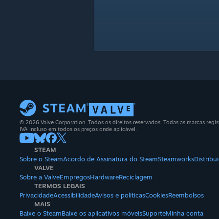
© 2026 Valve Corporation. Todos os direitos reservados. Todas as marcas regis
IVA incluso em todos os preços onde aplicável.
STEAM
Sobre o Steam
Acordo de Assinatura do Steam
Steamworks
Distrib
VALVE
Sobre a Valve
Empregos
Hardware
Reciclagem
TERMOS LEGAIS
Privacidade
Acessibilidade
Avisos e políticas
Cookies
Reembolsos
MAIS
Baixe o Steam
Baixe os aplicativos móveis
Suporte
Minha conta