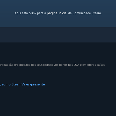
página inicial
Aqui está o link para a
da Comunidade Steam.
tradas são propriedade dos seus respectivos donos nos EUA e em outros países.
uição no Steam
Vales-presente