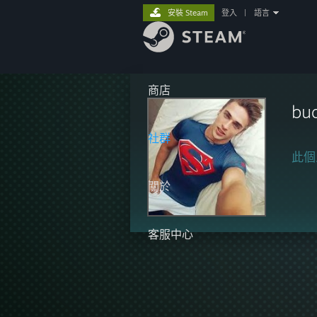
安裝 Steam
登入
|
語言
商店
bu
社群
此個
關於
客服中心