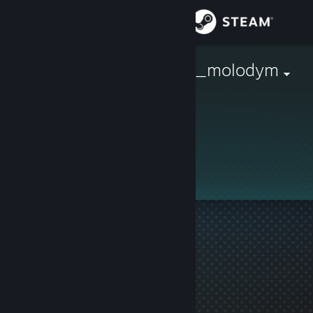
Войти
Магазин
budu_vsegda_molodym
Сообщество
Информация
Профиль скрыт
Поддержка
Изменить язык
Скачать мобильное приложение Steam
Полная версия