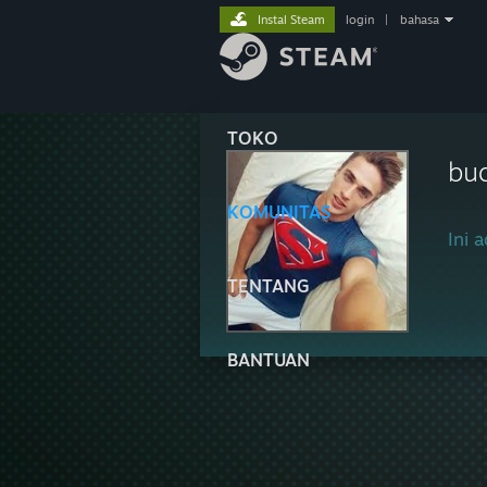
Instal Steam
login
|
bahasa
TOKO
bu
KOMUNITAS
Ini a
TENTANG
BANTUAN