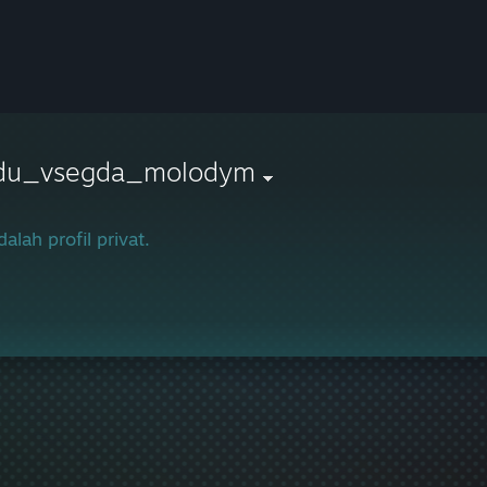
du_vsegda_molodym
dalah profil privat.