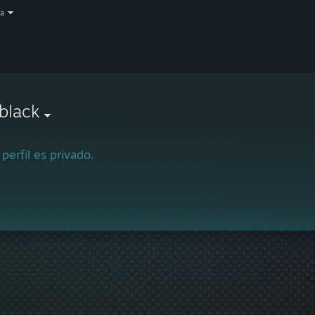
a
black
 perfil es privado.