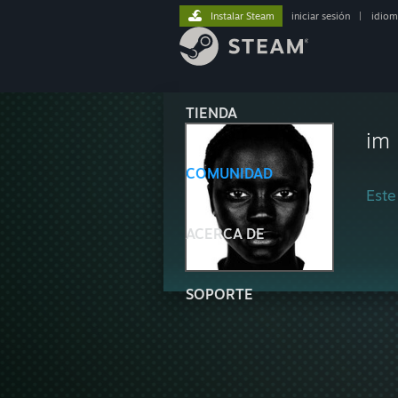
Instalar Steam
iniciar sesión
|
idiom
TIENDA
im 
COMUNIDAD
Este
ACERCA DE
SOPORTE