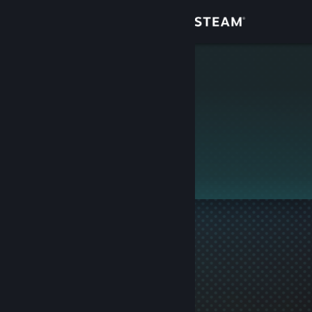
Login
Toko
im black
Komunitas
Tentang
Ini adalah profil privat.
Bantuan
Ubah bahasa
Dapatkan Aplikasi Seluler Steam
Lihat situs web desktop