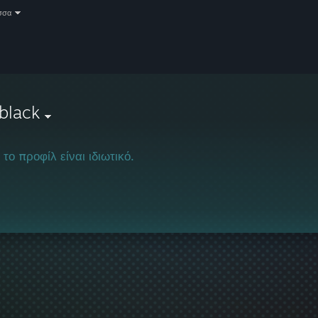
σσα
black
 το προφίλ είναι ιδιωτικό.