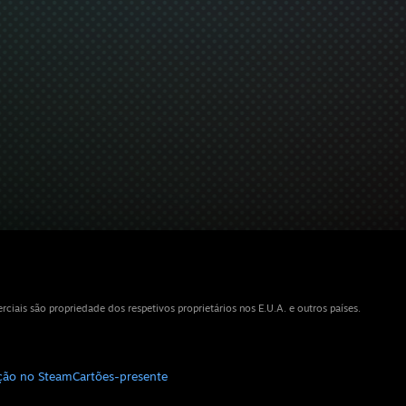
iais são propriedade dos respetivos proprietários nos E.U.A. e outros países.
ição no Steam
Cartões-presente