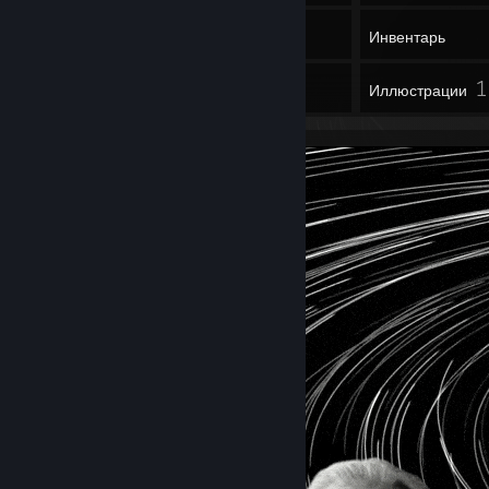
6
Игры
Инвентарь
1
1
Обзоры
Иллюстрации