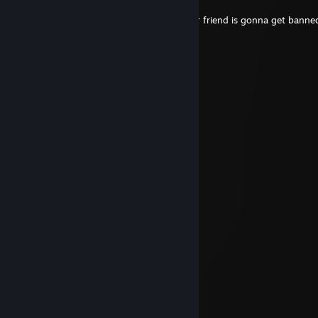
19 дек. 2025 г. в 12:18
You dont have to worry you ♥♥♥♥♥♥♥ your friend is gonna get banned
ｍｉｋｅ
18 дек. 2025 г. в 11:27
respect
Kyojin
21 сен. 2023 г. в 5:35
Signed by Kyojin
KEi_-
17 сен. 2021 г. в 9:19
Good Luck & Have Fun!
META KEi_-
ozn-
24 июн. 2021 г. в 19:10
signed by #OZEN
asdf
2 июн. 2021 г. в 10:31