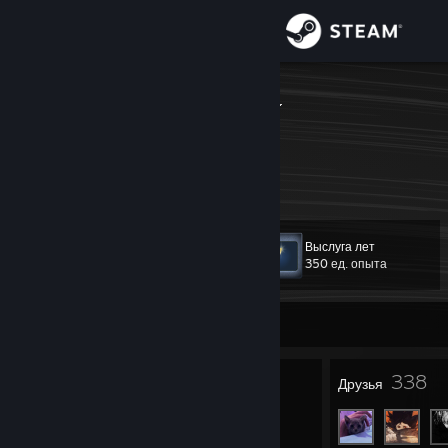
Войти
Магазин
reieiseieieiei
Сообщество
Информация
Выслуга лет
Уровень
Поддержка
20
350 ед. опыта
Изменить язык
Не в сети
Скачать мобильное приложение Steam
19
338
Значки
Друзья
Полная версия