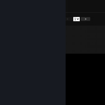
signed by xign <3
<
>