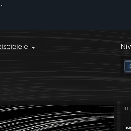
eiseieieiei
Ni
În 
Ins