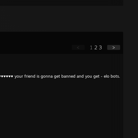
<
1
2
3
>
♥♥♥♥♥ your friend is gonna get banned and you get - elo bots.