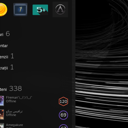
6
ri
entar
1
enzii
1
trații
338
teni
F!reman¯\_(ツ)_/¯
120
Offline
ترافيس سكو
69
Offline
Amegakure