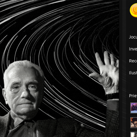
Jocu
Inv
Rec
Ilus
Prie