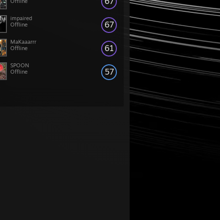
67
Offline
impaired
67
Offline
MaKaaarrr
61
Offline
SPOON
57
Offline