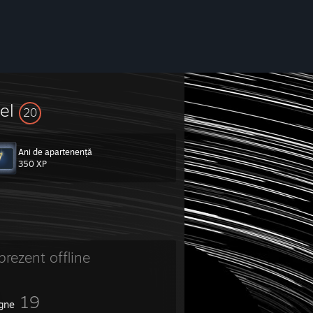
vel
20
Ani de apartenență
350 XP
prezent offline
19
igne