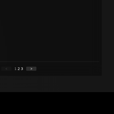
<
1
2
3
>