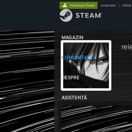
Instalează Steam
conectare
|
limbă
MAGAZIN
rei
COMUNITATE
DESPRE
ASISTENȚĂ