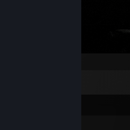
01
2
Komen
Lihat semua
13
komen
ｍｉｋｅ