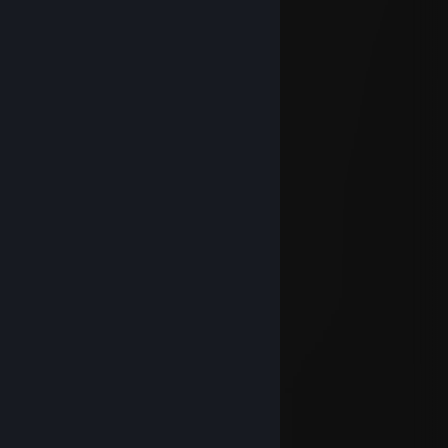
18 Dis, 2025 @ 11:27am
respect
Kyojin
21 Sep, 2023 @ 5:35am
Signed by Kyojin
KEi_-
17 Sep, 2021 @ 9:19am
Good Luck & Have Fun!
META KEi_-
ozn-
24 Jun, 2021 @ 7:10pm
signed by #OZEN
asdf
2 Jun, 2021 @ 10:31am
signed by xign <3
BnTeT
29 Mei, 2021 @ 11:57am