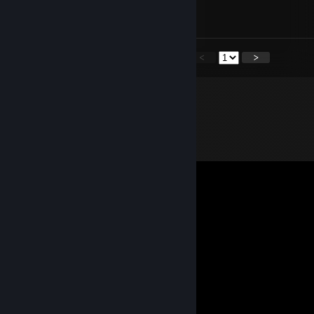
signed by BnTET
<
>