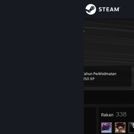
Sign in
Gedung
reieiseieieiei
Komuniti
Tentang
Tahun Perkhidmatan
Tahap
Sokongan
20
350 XP
Ubah bahasa
Sedang Luar Talian
Dapatkan Steam Mobile App
19
338
Lencana
Rakan
Lihat laman web desktop