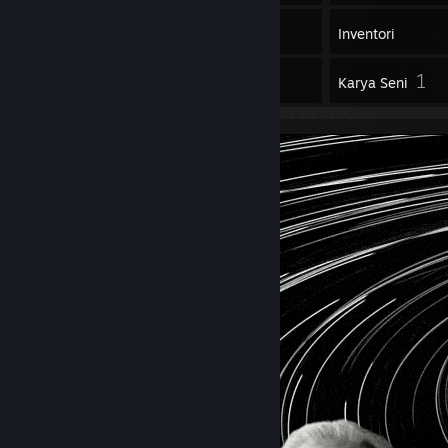
7
Permainan
Inventori
1
1
Ulasan
Karya Seni