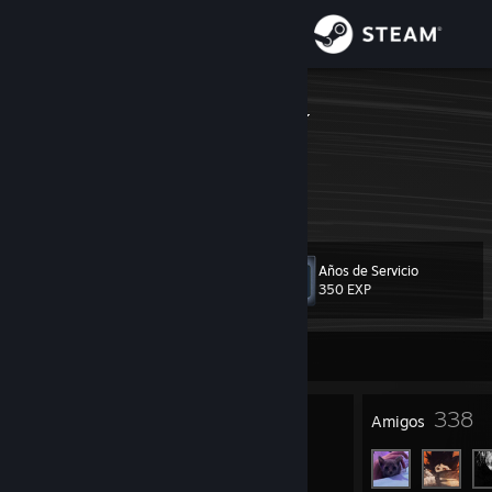
Iniciar sesión
Tienda
reieiseieieiei
Comunidad
Acerca de
Años de Servicio
Nivel
Soporte
20
350 EXP
Cambiar idioma
Sin conexión
Obtener la aplicación de Steam Mobile
19
338
Insignias
Amigos
Ver versión clásica