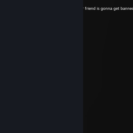
19 DIC 2025 a las 12:18 p. m.
You dont have to worry you ♥♥♥♥♥♥♥ your friend is gonna get banned
ｍｉｋｅ
18 DIC 2025 a las 11:27 a. m.
respect
Kyojin
21 SEP 2023 a las 5:35 a. m.
Signed by Kyojin
KEi_-
17 SEP 2021 a las 9:19 a. m.
Good Luck & Have Fun!
META KEi_-
ozn-
24 JUN 2021 a las 7:10 p. m.
signed by #OZEN
asdf
2 JUN 2021 a las 10:31 a. m.