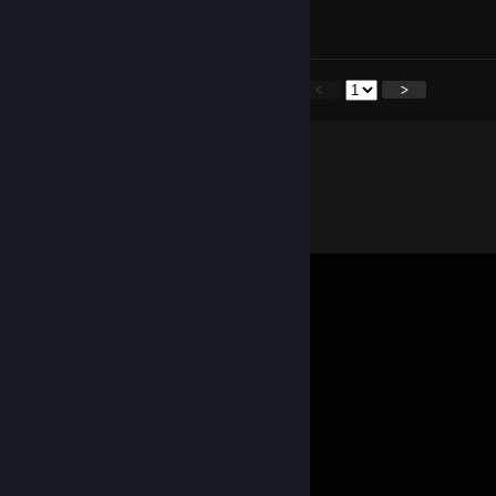
signed by xign <3
<
>