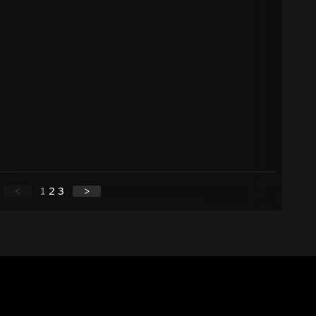
<
1
2
3
>