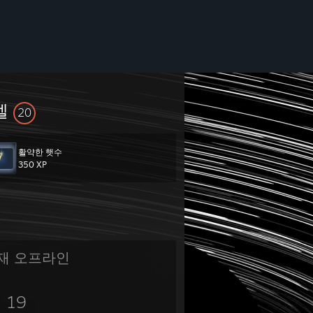
벨
20
활약한 햇수
350 XP
재 오프라인
19
지