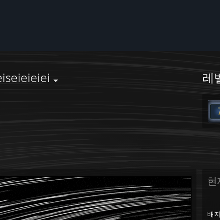
eiseieieiei
레
현
배