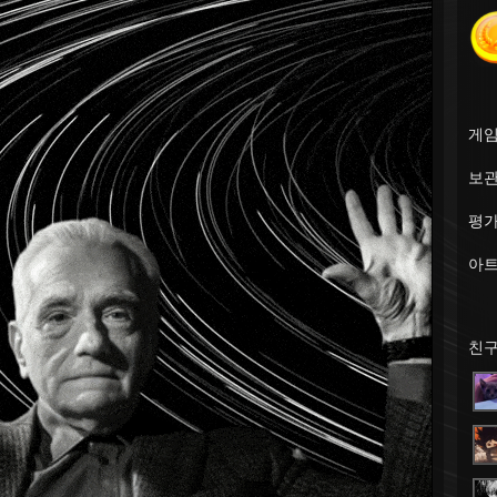
게
보
평
아
친