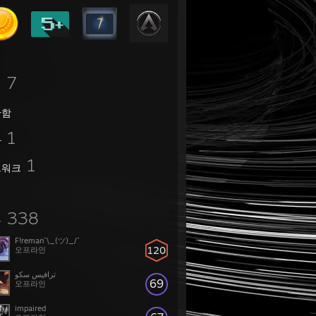
7
임
관함
1
가
1
트워크
338
구
F!reman¯\_(ツ)_/¯
120
오프라인
ترافيس سكو
69
오프라인
impaired