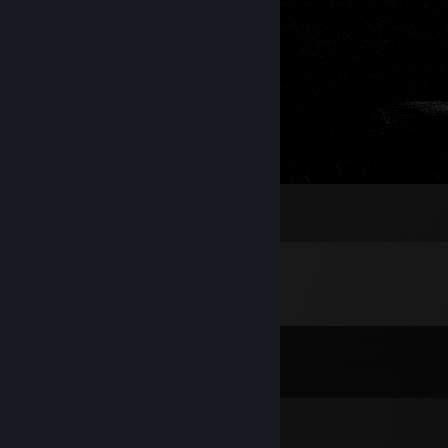
01
2
Komentar
Lihat semua
13
komentar
ｍｉｋｅ