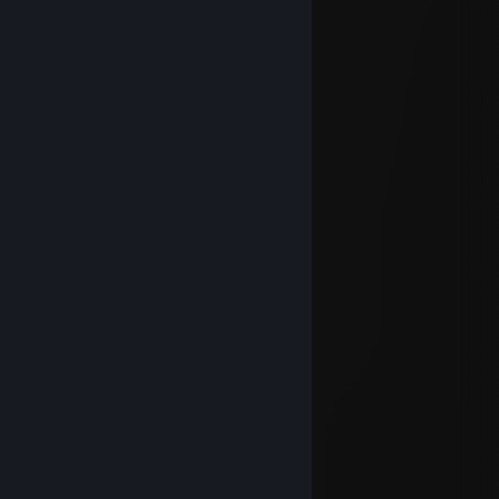
18 Des 2025 @ 11:27am
respect
Kyojin
21 Sep 2023 @ 5:35am
Signed by Kyojin
KEi_-
17 Sep 2021 @ 9:19am
Good Luck & Have Fun!
META KEi_-
ozn-
24 Jun 2021 @ 7:10pm
signed by #OZEN
asdf
2 Jun 2021 @ 10:31am
signed by xign <3
BnTeT
29 Mei 2021 @ 11:57am