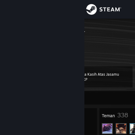
Login
Toko
reieiseieieiei
Komunitas
Tentang
Terima Kasih Atas Jasamu
Level
Bantuan
20
350 XP
Ubah bahasa
Sedang Offline
Dapatkan Aplikasi Seluler Steam
19
338
Lencana
Teman
Lihat situs web desktop