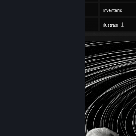
6
Game
Inventaris
1
1
Ulasan
Ilustrasi