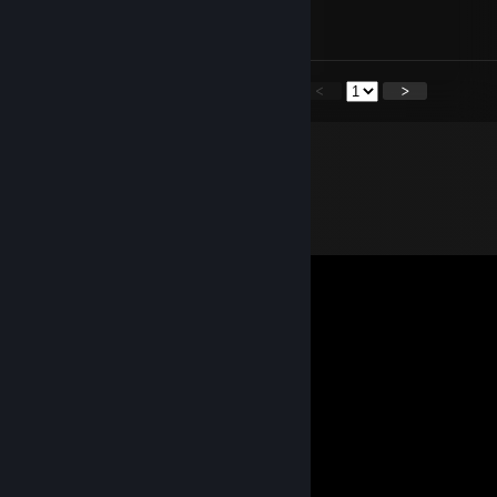
signed by BnTET
<
>