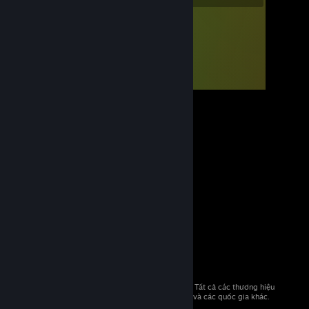
© 2026 Valve Corporation. Bảo lưu mọi quyền. Tất cả các thương hiệu
là tài sản của chủ sở hữu tương ứng tại Hoa Kỳ và các quốc gia khác.
Giá đã bao gồm VAT (nếu có).