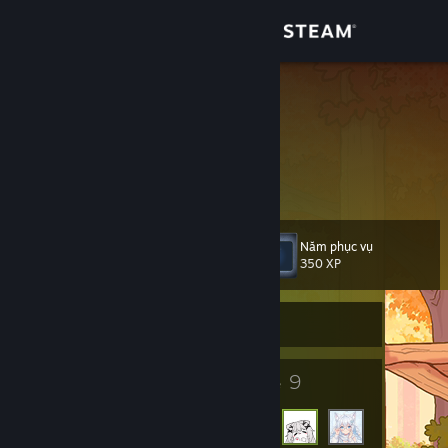
Đăng nhập
Cửa hàng
闪耀金金
闪耀金金
Cộng đồng
Hong Kong
Thông tin
Năm phục vụ
Cấp
Hỗ trợ
7
350 XP
Thay đổi ngôn ngữ
Rời mạng
Cài ứng dụng Steam di động
4
9
Huy hiệu
Bạn bè
Xem web cho desktop