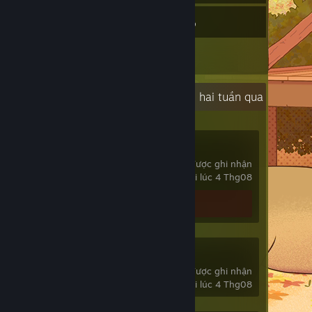
32
Trò chơi
Kho đồ
1
Đánh giá
Hoạt động gần đây
28,6 giờ hai tuần qua
VRChat
820 giờ được ghi nhận
chơi lần cuối lúc 4 Thg08
Đánh giá 1
SteamVR
757 giờ được ghi nhận
chơi lần cuối lúc 4 Thg08