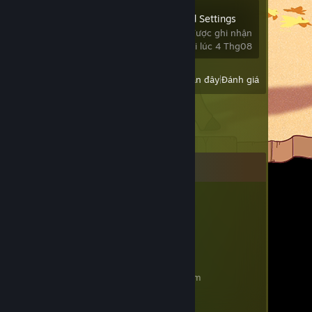
OVR Advanced Settings
627 giờ được ghi nhận
chơi lần cuối lúc 4 Thg08
Xem:
Tất cả trò chơi gần đây
|
Đánh giá
Bình luận
蓝莓猫娘
10 Thg01 @ 9:56pm
你是一只猪
WO_TM_CALL_110
20 Thg07, 2025 @ 12:42am
老婆！