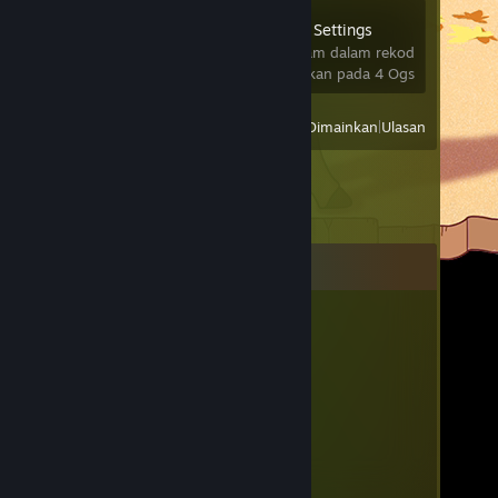
OVR Advanced Settings
627 jam dalam rekod
terakhir dimainkan pada 4 Ogs
Lihat
Semua Baru Dimainkan
|
Ulasan
Komen
蓝莓猫娘
10 Jan @ 9:56pm
你是一只猪
WO_TM_CALL_110
20 Jul, 2025 @ 12:42am
老婆！