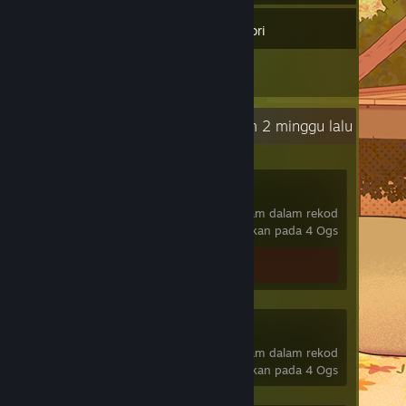
32
Permainan
Inventori
1
Ulasan
Aktiviti Terkini
26.3 jam dalam 2 minggu lalu
VRChat
820 jam dalam rekod
terakhir dimainkan pada 4 Ogs
Ulasan 1
SteamVR
757 jam dalam rekod
terakhir dimainkan pada 4 Ogs