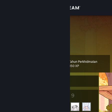
Sign in
Gedung
闪耀金金
闪耀金金
Komuniti
Hong Kong
Tentang
Tahun Perkhidmatan
Tahap
Sokongan
7
350 XP
Ubah bahasa
Sedang Luar Talian
Dapatkan Steam Mobile App
4
9
Lencana
Rakan
Lihat laman web desktop