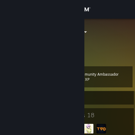
Sign in
Store
Şaka MI AMK
Turkey
Community
About
Community Ambassador
Level
Support
11
200 XP
Change language
Currently Offline
Get the Steam Mobile App
10
18
Badges
Groups
View desktop website