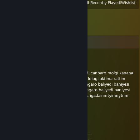
View
All Recently Played
|
Wishlist
Comments
YücePorno!
Jul 6 @ 4:56am
Torigadi cinderi tubileli melim tayem beyiladi canbaro molgi kanana
linaguma gani taktak ledeyidevledi digulido lologi aktima rattim
gidik taragele rappo dikgiri gannela bali dangaro baliyedi baniyesi
banamada monigale laliyedi tagiredimul dangaro baliyedi baniyesi
banamada monigale laliyedi tagiredimulki tarigadainmtyimnytnm.
YücePorno!
Apr 24 @ 12:41pm
SENİ SİKİYORUM KARDEŞİM!
██]]]]]]]]]]]]]]]]]]]]]]]]]]]]]]]]]] 10% tamamlandı.....
████████]]]]]]]]]]]]]]]]]]]]] 35% tamamlandı....