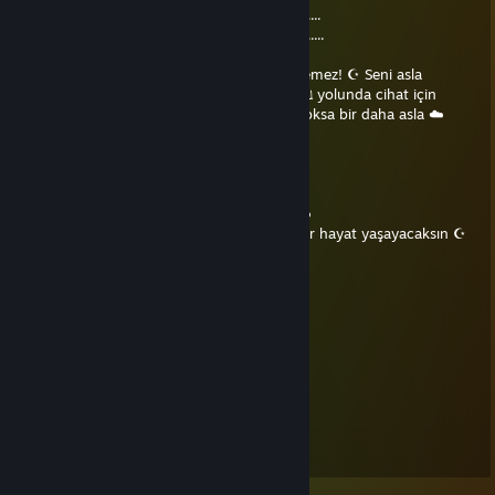
████████████]]]]]]]]]]]] 60% tamamlandı....
█████████████████] 99% tamamlandı.....
HATA! Gerçek İslam kardeşliği asla yok edilemez! ☪ Seni asla
sikemem kardeşim! Bunu diğer 10 ﷲAllahﷲ yolunda cihat için
canını verecek müminle paylaş kardeşim! Yoksa bir daha asla ☁️
Kardeş☁️ olarak çağırılmayacaksın!
Eğer profilinde bu gönderiden;
0 tane varsa: Cehenneme gideceksin †✡
3 tane varsa: şehitlik makamına ereceksin☁️
5 tane varsa: Allah yolunda çok mübarek bir hayat yaşayacaksın ☪
10+ tane varsa: CENNET ﷲ!ﷲ!☪
76561199694322953
Sep 13, 2024 @ 10:09pm
senin ananı sikim.
Şaka MI AMK
Aug 8, 2022 @ 11:09am
AAAAAAAAAAAAAA