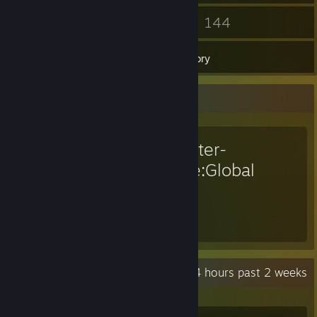
25
144
Friends
Games
Inventory
Favorite Game
Counter-
Strike:Global
Offensive
62
Hours played
Recent Activity
3.4 hours past 2 weeks