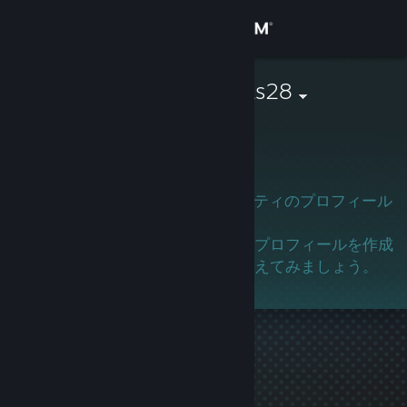
サインイン
ストア
leonidm73eras28
コミュニティ
詳細
このユーザーはまだSteamコミュニティのプロフィール
を作成していません。
サポート
このユーザーを知っている場合は、プロフィールを作成
してゲーマーとして参加するよう伝えてみましょう。
言語を変更
Steamモバイルアプリを入手
デスクトップウェブサイトを表示