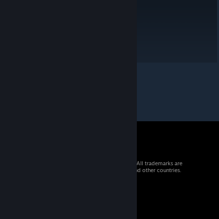
© 2026 Valve Corporation. All rights reserved. All trademarks are
property of their respective owners in the US and other countries.
VAT included in all prices where applicable.
Get Mobile Apps
STEAM