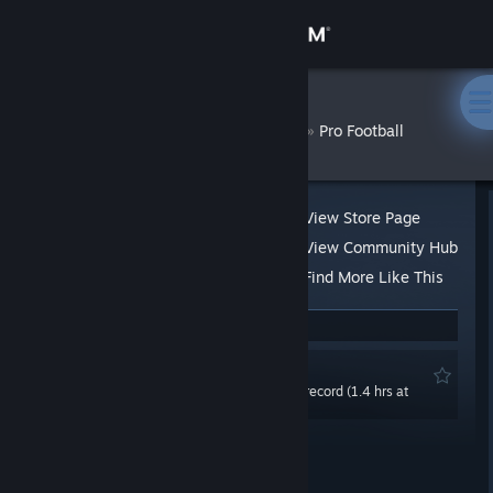
Sign in
Store
Chiadow
»
»
Reviews
Pro Football
Community
About
View Store Page
View Community Hub
Support
Find More Like This
3 people found this review helpful
Change language
Recommended
Get the Steam Mobile App
0.0 hrs last two weeks / 8.1 hrs on record (1.4 hrs at
review time)
View desktop website
Posted: Dec 18, 2024 @ 3:59pm
Product received for free