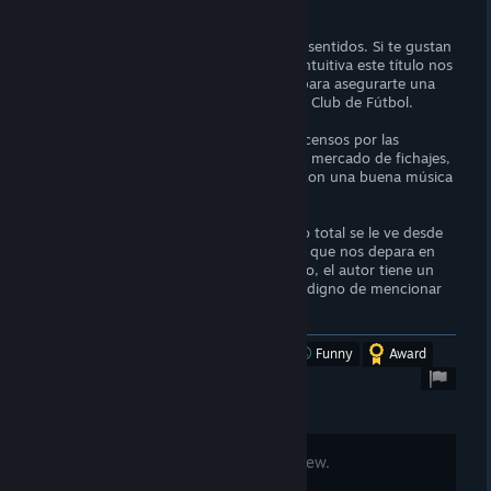
EARLY ACCESS REVIEW
Un juego al estilo Pc Fútbol en todos los sentidos. Si te gustan
los mánagers con una gestión rápida e intuitiva este título nos
trae de vuelta la diversión y jugabilidad para asegurarte una
buena tarde frente al PC gestionando un Club de Fútbol.
Planificación de plantilla, ascensos y descensos por las
diferentes categorías de la liga española, mercado de fichajes,
contratación de empleados, etc y todo con una buena música
de fondo que ameniza las partidas.
Aún no estando el juego en su desarrollo total se le ve desde
el primer minuto el potencial tan grande que nos depara en
un futuro próximo cuando esté completo, el autor tiene un
feedback con la comunidad muy bueno digno de mencionar
en esta reseña. ¡EL JUEGO PROMETE!
Was this review helpful?
Yes
No
Funny
Award
Comments are disabled for this review.