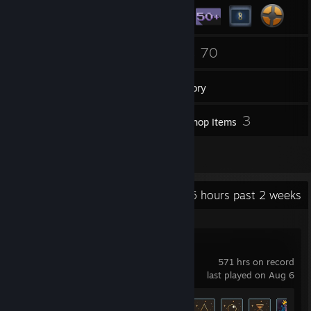
37
70
Friends
Games
Inventory
7
3
Screenshots
Workshop Items
1
Reviews
Recent Activity
99.6 hours past 2 weeks
Noita
571 hrs on record
last played on Aug 6
Achievement Progress
12 of 14