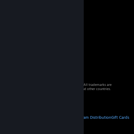
© 2026 Valve Corporation. All rights reserved. All trademarks are
property of their respective owners in the US and other countries.
VAT included in all prices where applicable.
Get Mobile Apps
STEAM
About Steam
Steam SSA
Steamworks
Steam Distribution
Gift Cards
VALVE
About Valve
Jobs
Hardware
Recycling
LEGAL