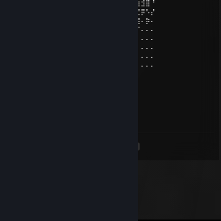
⠄⠄⠄⠄⠄⠄⡠⢄⣀⣀⠤⠤⠤⡎⠄⢀⠴⡆⢀⣀⢤⠐⢱⠃⠙⣞⣳⣺⣿⠘
⠄⠄⠄⣤⢤⣎⣠⣧⢕⣵⣾⣿⣿⣿⣷⣮⣦⣏⡺⢅⣵⣿⢰⣿⣿⣶⣝⡿⠣⡜
⠄⠄⢰⣤⣿⣿⣿⡟⣾⣿⣿⣿⣿⣿⣿⣿⣿⣿⣷⣭⣟⠿⢸⣿⣿⣿⣿⠄⡷⠄
⠄⣯⣿⣿⣿⣿⣿⡿⣿⣿⣿⣿⣿⣿⣿⣿⣿⣿⣿⣿⣿⡪⠷⣾⣭⢻⠏⠄⠄⠄
⠄⣿⣿⣿⣿⣿⣿⡇⣿⣿⣿⣿⣿⣿⣿⣿⣿⣿⣿⣿⣿⣇⢀⡼⡫⠏⠄⠄⠄⠄
⢰⣿⣿⣿⣿⣿⣿⡃⡘⣿⣿⣿⣿⣿⣿⣿⣿⣿⣿⣿⣿⣿⠈⢅⠄⠄⠄⠄⠄⠄
⠈⣿⣿⣿⣿⣿⣿⣆⢏⣼⣿⣿⣿⣿⣿⣿⣿⣿⣿⣿⣿⣿⡀⢈⠄⠄⠄⠄⠄⠄
⠄⢻⣿⣿⣿⣿⣿⣿⣯⡆⣿⣿⣿⣿⣿⣿⣿⣿⣿⣿⣿⣿⡰⠋⠄⠄⠄⠄⠄⠄
⠄⠘⣿⣿⣿⣿⣿⣿⣿⡇⣿⣿⣿⣿⣿⣿⣿⣿⣿⣿⣿⡏
quit
Apr 15, 2025 @ 12:19pm
<
>