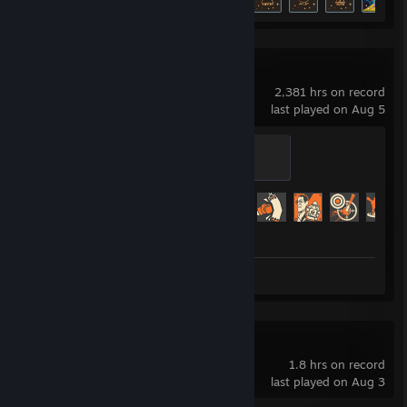
Team Fortress 2
2,381 hrs on record
last played on Aug 5
Control Point Commando
200 XP
Achievement Progress
355 of 520
Workshop Submission 1
Godot Engine
1.8 hrs on record
last played on Aug 3