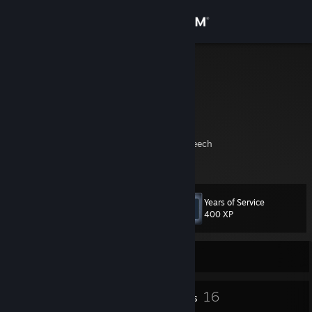
Sign in
Store
0xadg
Community
About
I'm a cyst in your stomach, I'm a blood fat leech
And I hope one day I get to die in my sleep
Support
Years of Service
Level
14
Change language
400 XP
Get the Steam Mobile App
Currently Offline
View desktop website
3
16
Profile Awards
Badges