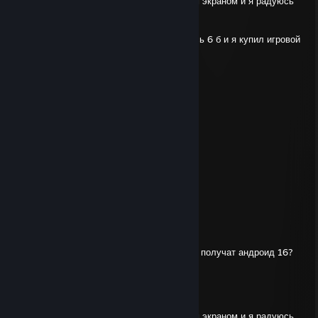
новый планшет сяоми пад 7 про с матовым экраном и я радуюсь
🥰🥰🥰
и я купил ещё
чудесный планшет сяоми пад 5 и я радуюсь 6 б и я купил игровой
ноутбук с 32гб ОЗУ и я
paayrocb 🥰🥰🥰
а поко х3 про ещё живой и
он раздаёт интернет и я радуюсь Е 6
ЭТО
мои любимые гаджеты
🥰🥰🥰u9BaM
советую радоваться
1🥰🥰🥰
короче народ у
меня всё пучком
🥰🥰🥰
FONTOM
Sep 1, 2025 @ 5:03am
Давай уже видос какие iQOO 12 5G 16/512 получат андроид 16?
Лично я вообще
кайфую
🥰 🥰🥰
от него, и я купил ещё себе
новый планшет сяоми пад 7 про с матовым экраном и я радуюсь