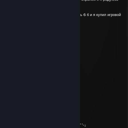
🥰🥰🥰
и я купил ещё
чудесный планшет сяоми пад 5 и я радуюсь 6 б и я купил игровой
ноутбук с 32гб ОЗУ и я
paayrocb 🥰🥰🥰
а поко х3 про ещё живой и
он раздаёт интернет и я радуюсь Е 6
ЭТО
мои любимые гаджеты
🥰🥰🥰u9BaM
советую радоваться
1🥰🥰🥰
короче народ у
меня всё пучком
🥰🥰🥰
76561199860928612
Jun 25, 2025 @ 11:34am
Бог унитазов 2
sock punty
May 13, 2025 @ 2:47am
⠄⠄⠄⠄⠄⠄⠄⠄⠄⠄⠄⠄⢀⣀⣀⣀⠄⠄⠄⠄⠄⢀⡔⠩⢞⢋⠖⠢⡄