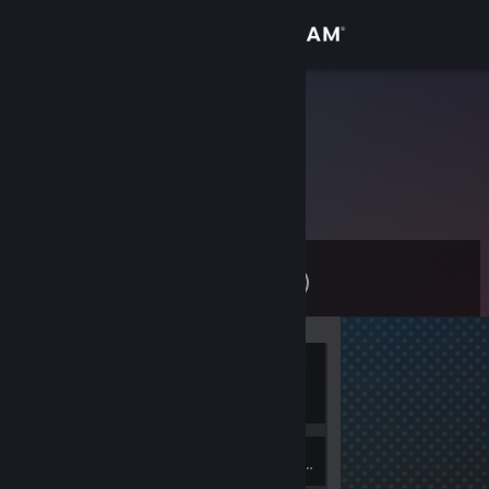
Přihlásit se
Obchod
H.se
Komunita
Informace
Úroveň
Podpora
0
Změnit jazyk
Právě je
Mobilní aplikace služby Steam
offline
Desktopová verze stránky
Inventář