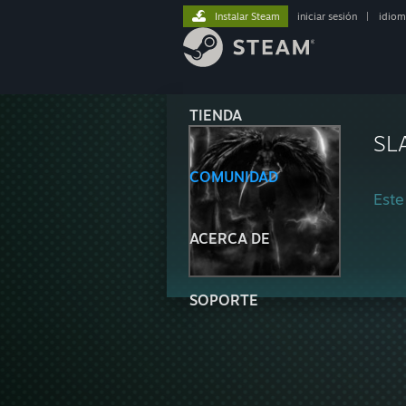
Instalar Steam
iniciar sesión
|
idiom
TIENDA
SL
COMUNIDAD
Este
ACERCA DE
SOPORTE