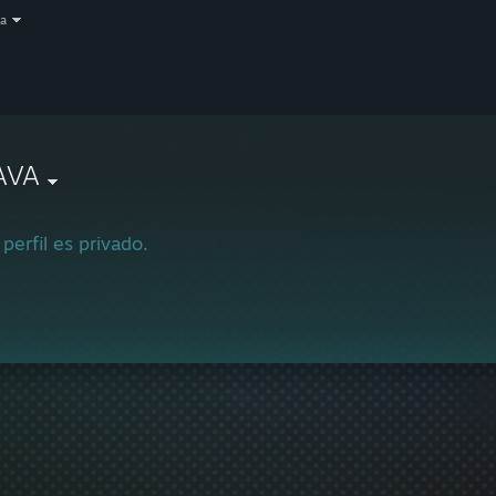
a
AVA
 perfil es privado.