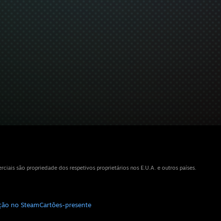
iais são propriedade dos respetivos proprietários nos E.U.A. e outros países.
ição no Steam
Cartões-presente