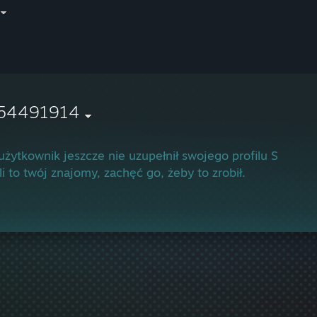
54491914
użytkownik jeszcze nie uzupełnił swojego profilu Społec
li to twój znajomy, zachęć go, żeby to zrobił.