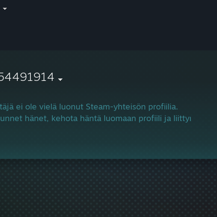
i
54491914
täjä ei ole vielä luonut Steam-yhteisön profiilia.
tunnet hänet, kehota häntä luomaan profiili ja liittymään 