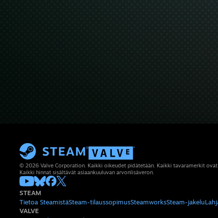
© 2026 Valve Corporation. Kaikki oikeudet pidätetään. Kaikki tavaramerkit ovat
Kaikki hinnat sisältävät asiaankuuluvan arvonlisäveron.
STEAM
Tietoa Steamistä
Steam-tilaussopimus
Steamworks
Steam-jakelu
Lahj
VALVE